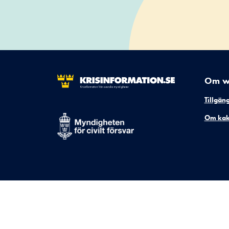
Om w
Tillgän
Om kak