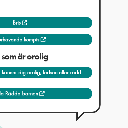
Bris
urhavande kompis
g som är orolig
u känner dig orolig, ledsen eller rädd
lla Rädda barnen