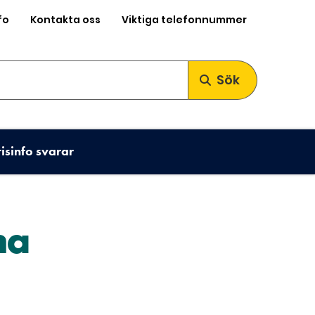
fo
Kontakta oss
Viktiga telefonnummer
Sök
risinfo svarar
na