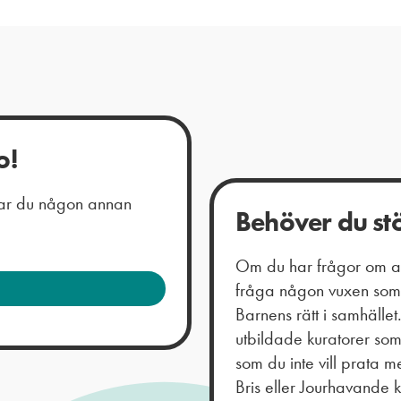
o!
 har du någon annan
Behöver du st
Om du har frågor om all
fråga någon vuxen som 
Barnens rätt i samhälle
utbildade kuratorer so
som du inte vill prata
Bris eller Jourhavande 