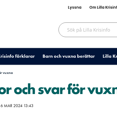
Lyssna
Om Lilla Krisin
Sök på Lilla Krisinfo
Krisinfo förklarar
Barn och vuxna berättar
Lilla K
för vuxna
or och svar för vux
6 MAR 2024 13:43