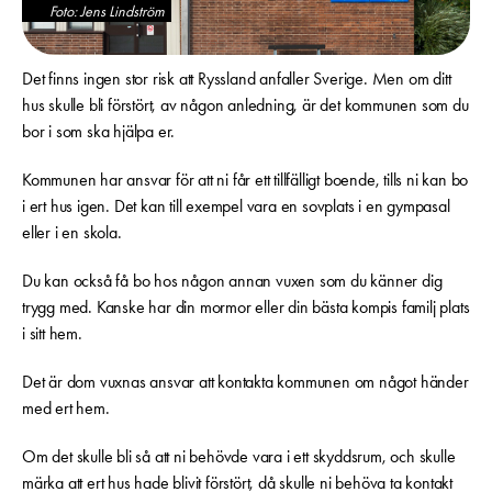
Foto: Jens Lindström
Det finns ingen stor risk att Ryssland anfaller Sverige. Men om ditt
hus skulle bli förstört, av någon anledning, är det kommunen som du
bor i som ska hjälpa er.
Kommunen har ansvar för att ni får ett tillfälligt boende, tills ni kan bo
i ert hus igen. Det kan till exempel vara en sovplats i en gympasal
eller i en skola.
Du kan också få bo hos någon annan vuxen som du känner dig
trygg med. Kanske har din mormor eller din bästa kompis familj plats
i sitt hem.
Det är dom vuxnas ansvar att kontakta kommunen om något händer
med ert hem.
Om det skulle bli så att ni behövde vara i ett skyddsrum, och skulle
märka att ert hus hade blivit förstört, då skulle ni behöva ta kontakt