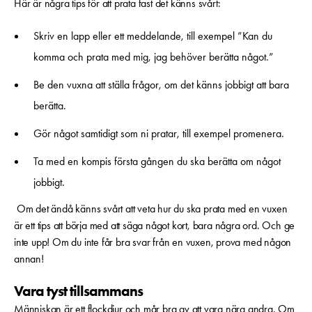
Här är några tips för att prata fast det känns svårt:
Skriv en lapp eller ett meddelande, till exempel ”Kan du
komma och prata med mig, jag behöver berätta något.”
Be den vuxna att ställa frågor, om det känns jobbigt att bara
berätta.
Gör något samtidigt som ni pratar, till exempel promenera.
Ta med en kompis första gången du ska berätta om något
jobbigt.
Om det ändå känns svårt att veta hur du ska prata med en vuxen
är ett tips att börja med att säga något kort, bara några ord. Och ge
inte upp! Om du inte får bra svar från en vuxen, prova med någon
annan!
Vara tyst tillsammans
Människan är ett flockdjur och mår bra av att vara nära andra. Om