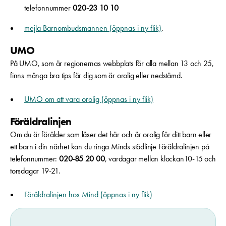
telefonnummer
020-23 10 10
mejla Barnombudsmannen (öppnas i ny flik)
.
UMO
På UMO, som är regionernas webbplats för alla mellan 13 och 25,
finns många bra tips för dig som är orolig eller nedstämd.
UMO om att vara orolig (öppnas i ny flik)
Föräldralinjen
Om du är förälder som läser det här och är orolig för ditt barn eller
ett barn i din närhet kan du ringa
Minds stödlinje
Föräldralinjen på
telefonnummer:
020-85 20 00
, vardagar mellan klockan10-15 och
torsdagar 19-21.
Föräldralinjen hos Mind (öppnas i ny flik)