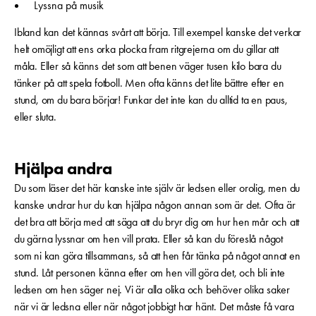
Lyssna på musik
Ibland kan det kännas svårt att börja. Till exempel kanske det verkar
helt omöjligt att ens orka plocka fram ritgrejerna om du gillar att
måla. Eller så känns det som att benen väger tusen kilo bara du
tänker på att spela fotboll. Men ofta känns det lite bättre efter en
stund, om du bara börjar! Funkar det inte kan du alltid ta en paus,
eller sluta.
Hjälpa andra
Du som läser det här kanske inte själv är ledsen eller orolig, men du
kanske undrar hur du kan hjälpa någon annan som är det. Ofta är
det bra att börja med att säga att du bryr dig om hur hen mår och att
du gärna lyssnar om hen vill prata. Eller så kan du föreslå något
som ni kan göra tillsammans, så att hen får tänka på något annat en
stund. Låt personen känna efter om hen vill göra det, och bli inte
ledsen om hen säger nej. Vi är alla olika och behöver olika saker
när vi är ledsna eller när något jobbigt har hänt. Det måste få vara