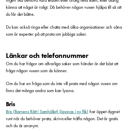
Ingen ska behöva vara ledsen eller orolig hela tiden, eller aldrig
känna att något är roligt. Då behöver någon vuxen hjälpa till så att
du får det bättre.
Du kan också ringa eller chatta med olika organisationer och såna
som är experter på att prata om jobbiga saker.
Länkar och telefonnummer
Om du har frågor om allvarliga saker som händer är det bäst att
fråga någon vuxen som du känner.
Om du har en fråga som du inte vill prata med någon vuxen om
finns det många andra som kan lyssna.
Bris
Bris (Barnens Rätt I Samhället) (öppnas i ny flik)
har öppet dygnet
runt när du behöver prata, skriva eller träffa någon. Det är gratis
och du är anonym.