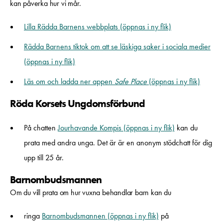
kan påverka hur vi mår.
Lilla Rädda Barnens webbplats (öppnas i ny flik)
Rädda Barnens tiktok om att se läskiga saker i sociala medier
(öppnas i ny flik)
Läs om och ladda ner appen
Safe Place
(öppnas i ny flik)
Röda Korsets Ungdomsförbund
På chatten
Jourhavande Kompis (öppnas i ny flik)
kan du
prata med andra unga. Det är är en anonym stödchatt för dig
upp till 25 år.
Barnombudsmannen
Om du vill prata om hur vuxna behandlar barn kan du
ringa
Barnombudsmannen (öppnas i ny flik)
på