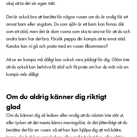
okej att ta det sin egen takt.
Det är också bra att berätta för någon vuxen om du är orolig för ett
annat barn eller ungdom. Du som själv är ett barn kan finnas där
som ett stöd, men det är dom vuxna som ska ta ansvar för att du och
andra barn har det bra. Försök peppa din kompis att ta emot stöd.
Kanske kan ni gå och prata med en vuxen tillsammans?
Att se en kompis må dåligt kan också vara jobbigt för dig. Glöm inte
att du också kan behöva få stöd och få prata om hur du mår när en
kompis mår dåligt.
Om du aldrig känner dig riktigt
glad
Om du känner dig så ledsen eller orolig att du nästan inte står ut,
eller tycker att det mesta känns meningslöst, är det jätteviktigt att du
berättar det för en vuxen så att hen kan hjälpa dig att må bättre.