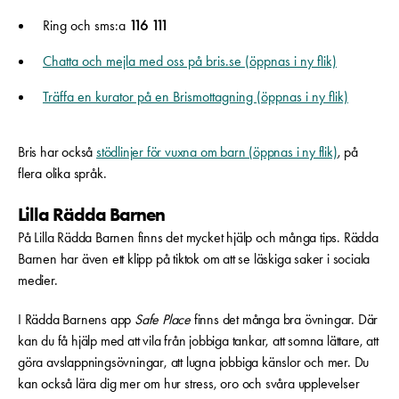
Ring och sms:a
116 111
Chatta och mejla med oss på bris.se (öppnas i ny flik)
Träffa en kurator på en Brismottagning (öppnas i ny flik)
Bris har också
stödlinjer för vuxna om barn (öppnas i ny flik)
, på
flera olika språk.
Lilla Rädda Barnen
På Lilla Rädda Barnen finns det mycket hjälp och många tips. Rädda
Barnen har även ett klipp på tiktok om att se läskiga saker i sociala
medier.
I Rädda Barnens app
Safe Place
finns det många bra övningar. Där
kan du få hjälp med att vila från jobbiga tankar, att somna lättare, att
göra avslappningsövningar, att lugna jobbiga känslor och mer. Du
kan också lära dig mer om hur stress, oro och svåra upplevelser