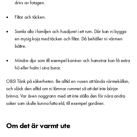
drivs av fotogen.
Filtar och täcken.
Samla alla i familjen och husdjuret i ett rum. Där kan ni bygga
en mysig koja med täcken och filtar. Då behåller ni värmen
bättre.
Mindre djur som till exempel kaniner och hamstrar kan få extra
hö eller halm i sina burar.
OBS! Tänk på säkerheten. Be alltid en vuxen att tända värmekällan,
och släck den alltid om ni lämnar rummet så att det inte börjar
brinna. Var även noggrann med att inte ställa den för nära andra
saker som skulle kunna fatta eld, till exempel gardiner.
Om det är varmt ute