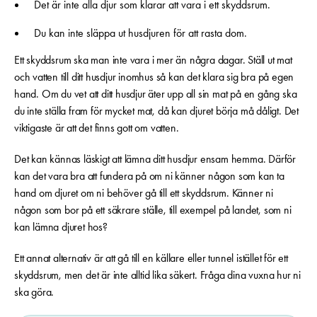
Det är inte alla djur som klarar att vara i ett skyddsrum.
Du kan inte släppa ut husdjuren för att rasta dom.
Ett skyddsrum ska man inte vara i mer än några dagar. Ställ ut mat
och vatten till ditt husdjur inomhus så kan det klara sig bra på egen
hand.
Om du vet att ditt husdjur äter upp all sin mat på en gång ska
du inte ställa fram för mycket mat, då kan djuret börja må dåligt. Det
viktigaste är att det finns gott om vatten.
Det kan kännas läskigt att lämna ditt husdjur ensam hemma. Därför
kan det vara bra att fundera på om ni känner någon som kan ta
hand om djuret om ni behöver gå till ett skyddsrum. Känner ni
någon som bor på ett säkrare ställe, till exempel på landet, som ni
kan lämna djuret hos?
Ett annat alternativ är att gå till en källare eller tunnel istället för ett
skyddsrum, men det är inte alltid lika säkert. Fråga dina vuxna hur ni
ska göra.