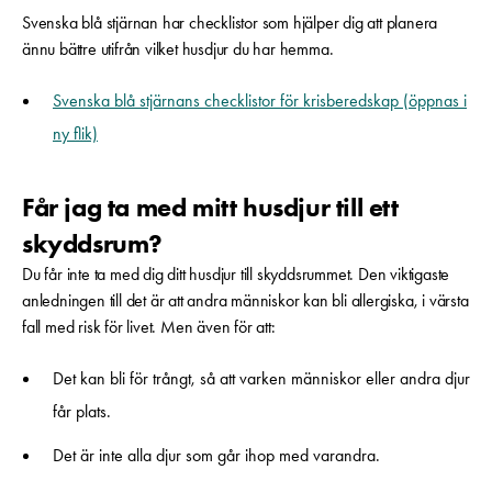
Svenska blå stjärnan har checklistor som hjälper dig att planera
ännu bättre utifrån vilket husdjur du har hemma.
Svenska blå stjärnans checklistor för krisberedskap (öppnas i
ny flik)
Får jag ta med mitt husdjur till ett
skyddsrum?
Du får inte ta med dig ditt husdjur till skyddsrummet. Den viktigaste
anledningen till det är att andra människor kan bli allergiska, i värsta
fall med risk för livet. Men även för att:
Det kan bli för trångt, så att varken människor eller andra djur
får plats.
Det är inte alla djur som går ihop med varandra.