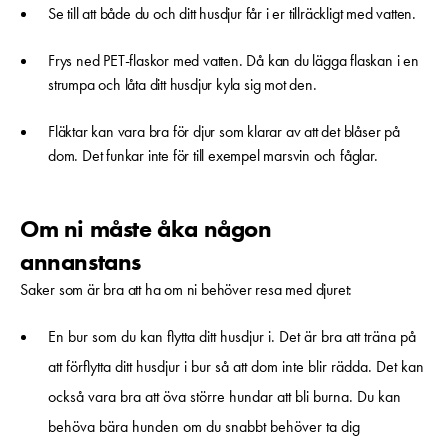
Se till att både du och ditt husdjur får i er tillräckligt med vatten.
Frys ned PET-flaskor med vatten. Då kan du lägga flaskan i en
strumpa och låta ditt husdjur kyla sig mot den.
Fläktar kan vara bra för djur som klarar av att det blåser på
dom. Det funkar inte för till exempel marsvin och fåglar.
Om ni måste åka någon
annanstans
Saker som är bra att ha om ni behöver resa med djuret:
En bur som du kan flytta ditt husdjur i. Det är bra att träna på
att förflytta ditt husdjur i bur så att dom inte blir rädda. Det kan
också vara bra att öva större hundar att bli burna. Du kan
behöva bära hunden om du snabbt behöver ta dig