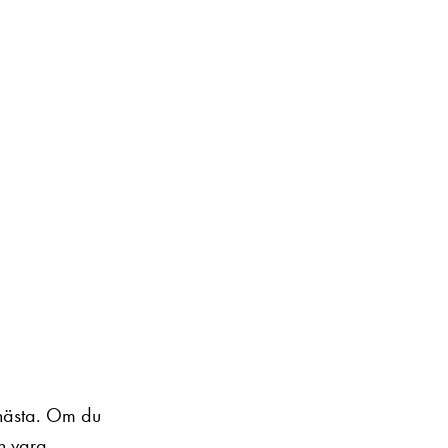
 nästa. Om du
ch vara