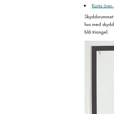
Karta över 
Skyddsrummet ka
hus med skydds
blå triangel.