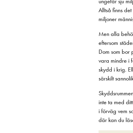
ungefär sju mil
Alltså finns de
miljoner männis
Men alla behöv
eftersom städer 
Dom som bor på
vara mindre i 
skydd i krig. E
särskilt sannoli
Skyddsrummen ä
inte ta med dit
i förväg vem s
där kan du lä