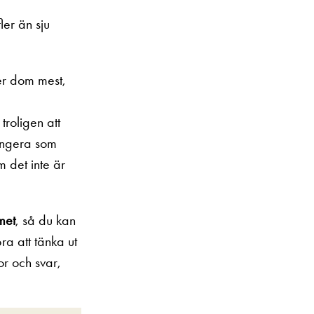
ler än sju
er dom mest,
roligen att
fungera som
m det inte är
met
, så du kan
ra att tänka ut
or och svar,