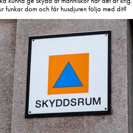
ka kunna ge skydd åt människor när det är krig
ur funkar dom och får husdjuren följa med dit?