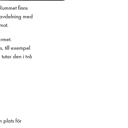
 Rummet finns
n avdelning med
mot.
armet.
s, till exempel
 tutar den i två
 plats för