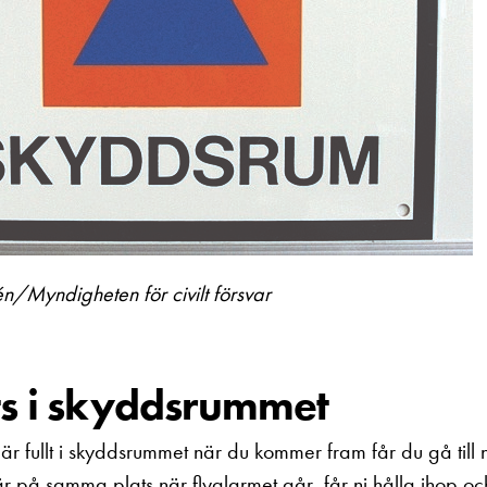
én/Myndigheten för civilt försvar
ts i skyddsrummet
r fullt i skyddsrummet när du kommer fram får du gå till
 är på samma plats när flyglarmet går, får ni hålla ihop o