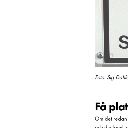
Foto: Sig Dahl
Få pla
Om det redan ä
och din familj