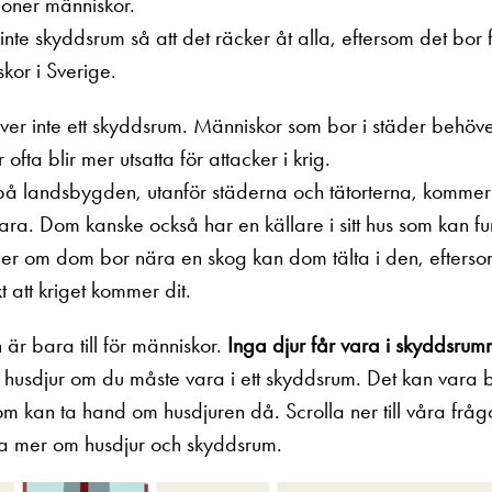
joner människor.
t inte skyddsrum så att det räcker åt alla, eftersom det bor f
kor i Sverige.
er inte ett skyddsrum. Människor som bor i städer behöv
ofta blir mer utsatta för attacker i krig.
 landsbygden, utanför städerna och tätorterna, kommer t
fara. Dom kanske också har en källare i sitt hus som kan 
ller om dom bor nära en skog kan dom tälta i den, efterso
kt att kriget kommer dit.
r bara till för människor.
Inga djur får vara i skyddsrum
t husdjur om du måste vara i ett skyddsrum. Det kan vara b
om kan ta hand om husdjuren då. Scrolla ner till våra fråg
sa mer om husdjur och skyddsrum.