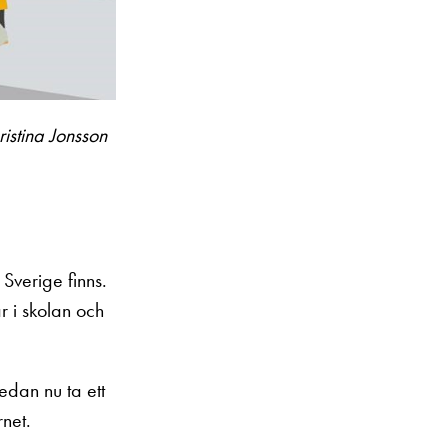
istina Jonsson
 Sverige finns.
 i skolan och
edan nu ta ett
rnet.