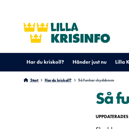
Har du kriskoll?
Händer just nu
Lilla 
Start
Har du kriskoll?
Så funkar skyddsrum
Så f
UPPDATERADES