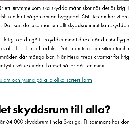
är ett utrymme som ska skydda människor när det är krig.
adshus eller i någon annan byggnad. Sist i texten har vi e
r. Där kan du läsa mer om allt skyddsrummet kan skydda 
 krig, ska du gå till skyddsrummet direkt när du hör flygl
as ofta för "Hesa Fredrik". Det är en tuta som sitter utomhu
i områden där många bor. När
Hesa Fredrik
varnar för krig
 tyst i två sekunder. Larmet håller på i en minut.
 läs om och lyssna på alla olika sorters larm
det skyddsrum till alla?
fär 64 000 skyddsrum i hela Sverige. Tillsammans har dom