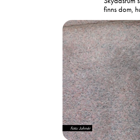
Skyddsrum s
finns dom, h
Foto: Johnér