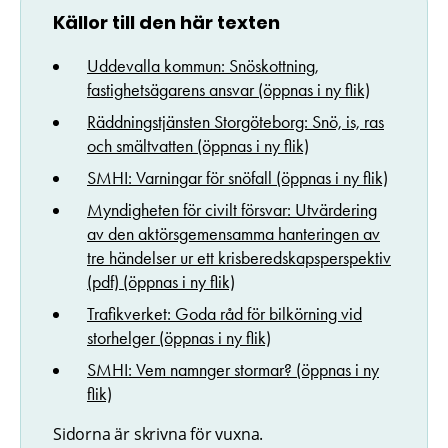
Källor till den här texten
Uddevalla kommun: Snöskottning,
fastighetsägarens ansvar (öppnas i ny flik)
Räddningstjänsten Storgöteborg: Snö, is, ras
och smältvatten (öppnas i ny flik)
SMHI: Varningar för snöfall (öppnas i ny flik)
Myndigheten för civilt försvar: Utvärdering
av den aktörsgemensamma hanteringen av
tre händelser ur ett krisberedskapsperspektiv
(pdf) (öppnas i ny flik)
Trafikverket: Goda råd för bilkörning vid
storhelger (öppnas i ny flik)
SMHI: Vem namnger stormar? (öppnas i ny
flik)
Sidorna är skrivna för vuxna.