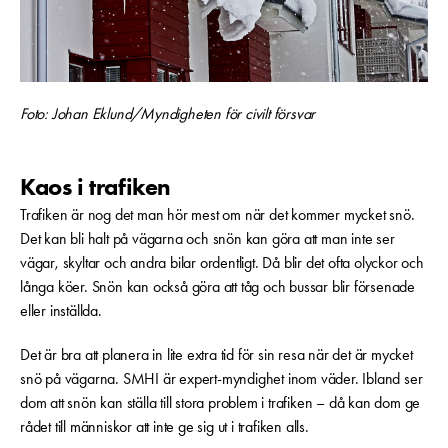
Foto: Johan Eklund/Myndigheten för civilt försvar
Kaos i trafiken
Trafiken är nog det man hör mest om när det kommer mycket snö.
Det kan bli halt på vägarna och snön kan göra att man inte ser
vägar, skyltar och andra bilar ordentligt. Då blir det ofta olyckor och
långa köer. Snön kan också göra att tåg och bussar blir försenade
eller inställda.
Det är bra att planera in lite extra tid för sin resa när det är mycket
snö på vägarna. SMHI är expert-myndighet inom väder. Ibland ser
dom att snön kan ställa till stora problem i trafiken – då kan dom ge
rådet till människor att inte ge sig ut i trafiken alls.