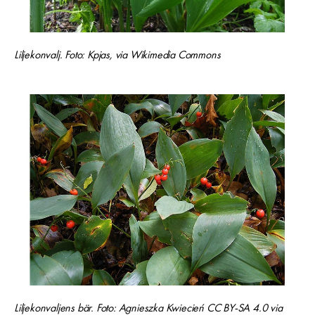
Liljekonvalj. Foto: Kpjas, via Wikimedia Commons
Liljekonvaljens bär. Foto: Agnieszka Kwiecień CC BY-SA 4.0 via