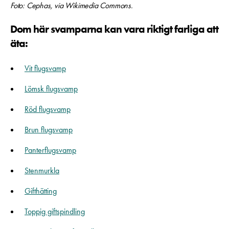
Foto: Cephas, via Wikimedia Commons.
Dom här svamparna kan vara riktigt farliga att
äta:
Vit flugsvamp
Lömsk flugsvamp
Röd flugsvamp
Brun flugsvamp
Panterflugsvamp
Stenmurkla
Gifthätting
Toppig giftspindling