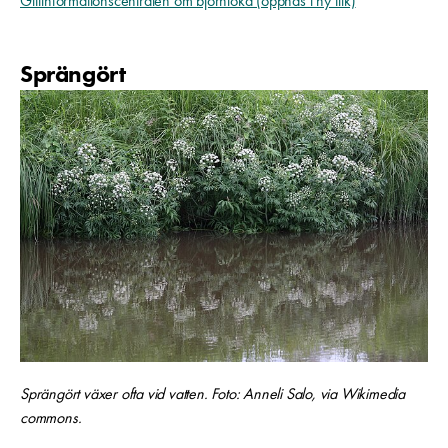
Giftinformationscentralen om björnloka (öppnas i ny flik)
Sprängört
Sprängört växer ofta vid vatten. Foto: Anneli Salo, via Wikimedia
commons.