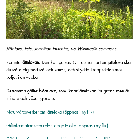
Jätteloka. Foto: Jonathan Hutchins, via Wikimedia commons.
Rör inte
jättelokan
. Den kan ge sår. Om du har rört en jätteloka ska
du tvätta dig med tvål och vatten, och skydda kroppsdelen mot
solljus i en vecka.
Detsamma gäller
björnloka
, som liknar jättelokan lite grann men är
mindre och växer glesare.
Naturvårdsverket om jätteloka (öppnas i ny flik)
Giftinformationscentralen om
jätteloka
(öppnas i ny flik)