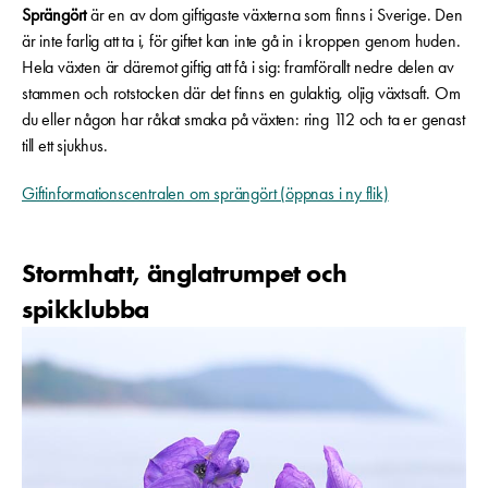
Sprängört
är en av dom giftigaste växterna som finns i Sverige. Den
är inte farlig att ta i, för giftet kan inte gå in i kroppen genom huden.
Hela växten är däremot giftig att få i sig: framförallt nedre delen av
stammen och rotstocken där det finns en gulaktig, oljig växtsaft. Om
du eller någon har råkat smaka på växten: ring 112 och ta er genast
till ett sjukhus.
Giftinformationscentralen om sprängört (öppnas i ny flik)
Stormhatt, änglatrumpet och
spikklubba