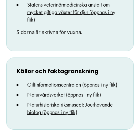
Statens veterinärmedicinska anstalt om
m
ycket giftiga växter för djur (öppnas i ny
flik)
Sidorna är skrivna för vuxna.
Källor och faktagranskning
Giftinformationscentralen (öppnas i ny flik)
Naturvårdsverket (öppnas i ny flik)
Naturhistoriska riksmuseet: Jourhavande
biolog (öppnas i ny flik)