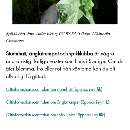
Spikklubba. Foto: Isidre blanc, CC BY-SA 3.0 via Wikimedia
Commons
Stormhatt
,
änglatrumpet
och
spikklubba
är några
andra riktigt farliga växter som finns i Sverige. Om du
äter blomma, frö eller rot från växterna kan du bli
allvarligt förgiftad.
Giftinformationscentralen om stormhatt (öppnas i ny flik)
Giftinformationscentralen om änglatrumpet (öppnas i ny flik)
Giftinformationscentralen om spikklubba (öppnas i ny flik)