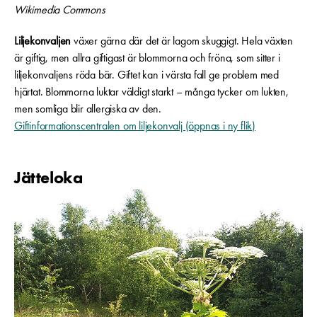
Wikimedia Commons
Liljekonvaljen
växer gärna där det är lagom skuggigt. Hela växten
är giftig, men allra giftigast är blommorna och fröna, som sitter i
liljekonvaljens röda bär. Giftet kan i värsta fall ge problem med
hjärtat. Blommorna luktar väldigt starkt – många tycker om lukten,
men somliga blir allergiska av den.
Giftinformationscentralen om liljekonvalj (öppnas i ny flik)
Jätteloka