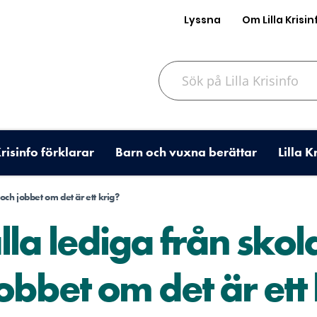
Lyssna
Om Lilla Krisin
Sök på Lilla Krisinfo
Krisinfo förklarar
Barn och vuxna berättar
Lilla K
 och jobbet om det är ett krig?
alla lediga från skol
obbet om det är ett