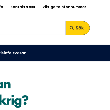
fo
Kontakta oss
Viktiga telefonnummer
Sök
risinfo svarar
an
 krig?