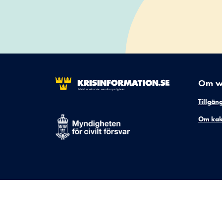
Om w
Tillgän
Om kak