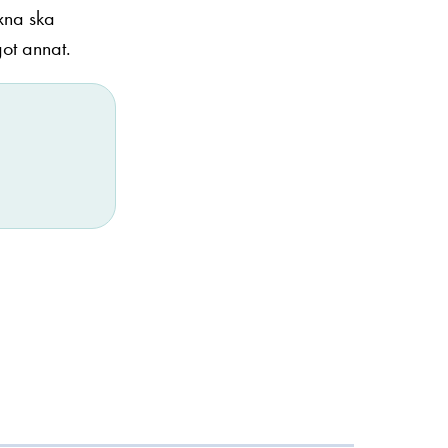
uxna ska
got annat.