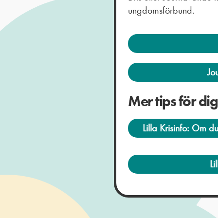
ungdomsförbund.
Jo
Mer tips för di
Lilla Krisinfo: Om d
Li