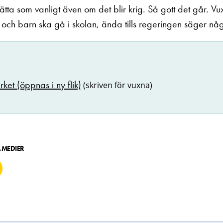
tsätta som vanligt även om det blir krig. Så gott det går. V
a och barn ska gå i skolan, ända tills regeringen säger nå
rket (öppnas i ny flik)
(skriven för vuxna)
A MEDIER