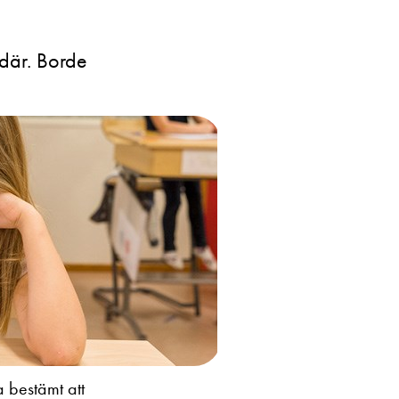
 där. Borde
 bestämt att