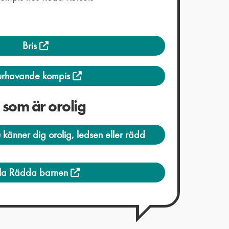
Bris
urhavande kompis
g som är orolig
u känner dig orolig, ledsen eller rädd
lla Rädda barnen