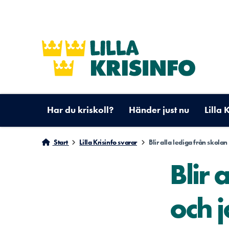
Har du kriskoll?
Händer just nu
Lilla 
Start
Lilla Krisinfo svarar
Blir alla lediga från skolan
Blir 
och j