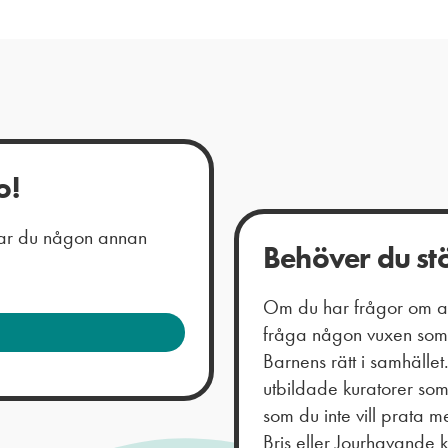
o!
 har du någon annan
Behöver du st
Om du har frågor om all
fråga någon vuxen som 
Barnens rätt i samhälle
utbildade kuratorer so
som du inte vill prata
Bris eller Jourhavande 