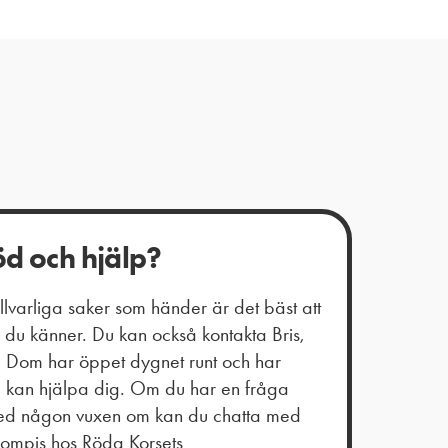
öd och hjälp?
varliga saker som händer är det bäst att
du känner. Du kan också kontakta Bris,
t. Dom har öppet dygnet runt och har
m kan hjälpa dig. Om du har en fråga
 med någon vuxen om kan du chatta med
kompis hos Röda Korsets