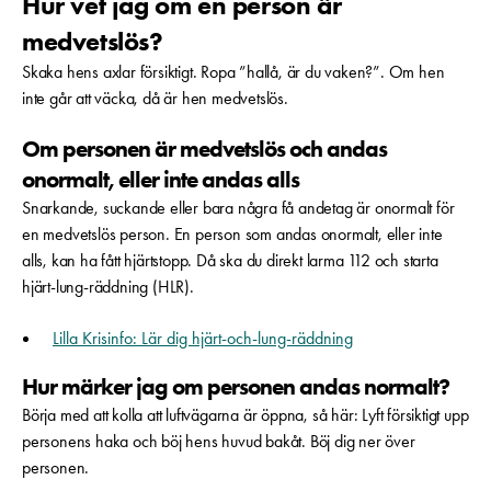
Hur vet jag om en person är
medvetslös?
Skaka hens axlar försiktigt. Ropa ”hallå, är du vaken?”. Om hen
inte går att väcka, då är hen medvetslös.
Om personen är medvetslös och andas
onormalt, eller inte andas alls
Snarkande, suckande eller bara några få andetag är onormalt för
en medvetslös person. En person som andas onormalt, eller inte
alls, kan ha fått hjärtstopp. Då ska du direkt larma 112 och starta
hjärt-lung-räddning (HLR).
Lilla Krisinfo: Lär dig hjärt-och-lung-räddning
Hur märker jag om personen andas normalt?
Börja med att kolla att luftvägarna är öppna, så här: Lyft försiktigt upp
personens haka och böj hens huvud bakåt. Böj dig ner över
personen.