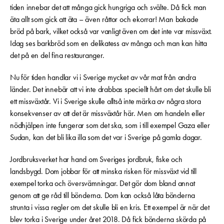
tiden innebar det att många gick hungriga och svälte. Då fick man
äta allt som gick att äta – även råttor och ekorrar! Man bakade
bröd på bark, vilket också var vanligt även om det inte var missväxt.
Idag ses barkbröd som en delikatess av många och man kan hitta
det på en del fina restauranger.
Nu för tiden handlar vi i Sverige mycket av vår mat från andra
länder. Det innebär att vi inte drabbas speciellt hårt om det skulle bli
ett missväxtår. Vi i Sverige skulle alltså inte märka av några stora
konsekvenser av att det är missväxtår här. Men om handeln eller
nödhjälpen inte fungerar som det ska, som i till exempel Gaza eller
Sudan, kan det bli lika illa som det var i Sverige på gamla dagar.
Jordbruksverket har hand om Sveriges jordbruk, fiske och
landsbygd. Dom jobbar för att minska risken för missväxt vid till
exempel torka och översvämningar. Det gör dom bland annat
genom att ge råd till bönderna. Dom kan också låta bönderna
strunta i vissa regler om det skulle bli en kris. Ett exempel är när det
blev torka i Sverige under året 2018. Då fick bönderna skörda på