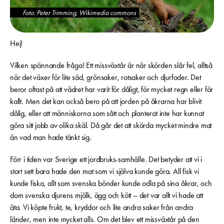
Foto: Peter Trimming, Wikimedia commons
Hej!
Vilken spännande fråga! Ett missväxtår är när skörden slår fel, alltså
när det växer för lite säd, grönsaker, rotsaker och djurfoder. Det
beror oftast på att vädret har varit för dåligt, för mycket regn eller för
kallt. Men det kan också bero på att jorden på åkrarna har blivit
dålig, eller att människorna som sått och planterat inte har kunnat
göra sitt jobb av olika skäl. Då går det att skörda mycket mindre mat
än vad man hade tänkt sig.
Förr i tiden var Sverige ett jordbruks-samhälle. Det betyder att vi i
stort sett bara hade den mat som vi själva kunde göra. All fisk vi
kunde fiska, allt som svenska bönder kunde odla på sina åkrar, och
dom svenska djurens mjölk, ägg och kött – det var allt vi hade att
äta. Vi köpte frukt, te, kryddor och lite andra saker från andra
länder, men inte mycket alls. Om det blev ett missväxtår på den