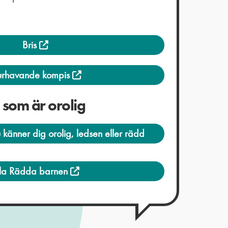
Bris
urhavande kompis
g som är orolig
u känner dig orolig, ledsen eller rädd
lla Rädda barnen