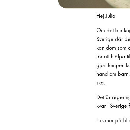
Hej Julia,
Om det blir kri
Sverige där de
kan dom som är
för att hjälpa t
gjort lumpen ka
hand om barn, 
ska.
Det är regeri
kvar i Sverige fö
Läs mer på Lilla