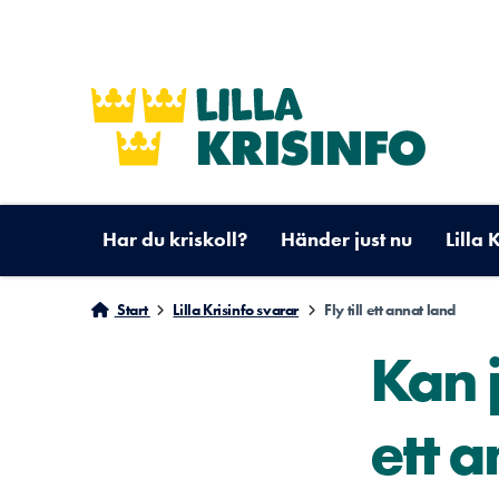
Har du kriskoll?
Händer just nu
Lilla 
Start
Lilla Krisinfo svarar
Fly till ett annat land
Kan j
ett a