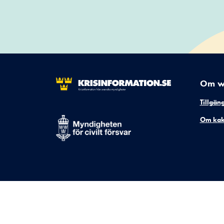
Om w
Tillgän
Om kak