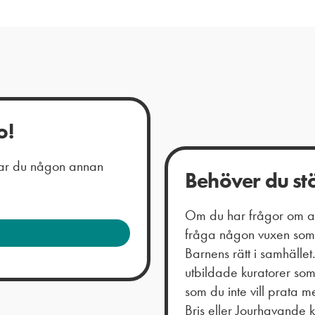
o!
 har du någon annan
Behöver du st
Om du har frågor om all
fråga någon vuxen som 
Barnens rätt i samhälle
utbildade kuratorer so
som du inte vill prata
Bris eller Jourhavande 