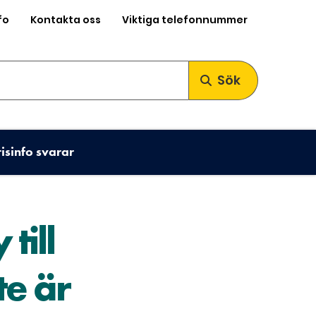
fo
Kontakta oss
Viktiga telefonnummer
Sök
risinfo svarar
till
te är