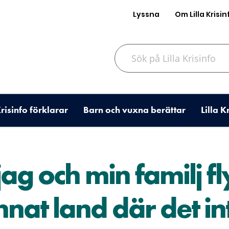
Lyssna
Om Lilla Krisin
Sök på Lilla Krisinfo
Krisinfo förklarar
Barn och vuxna berättar
Lilla K
ag och min familj fly 
nnat land där det in