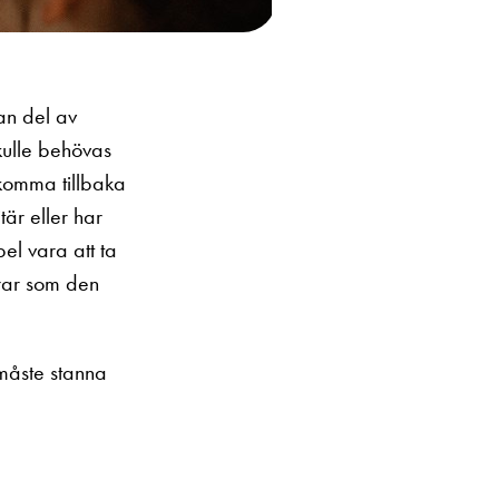
nan del av
kulle behövas
 komma tillbaka
itär eller har
el vara att ta
erar som den
måste stanna