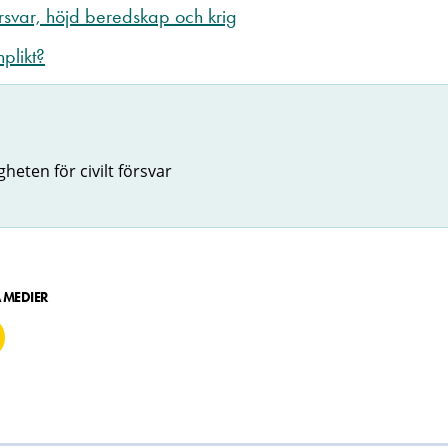
rsvar, höjd beredskap och krig
plikt?
heten för civilt försvar
A MEDIER