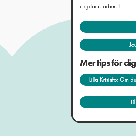
ungdomsförbund.
Jo
Mer tips för di
Lilla Krisinfo: Om d
Li