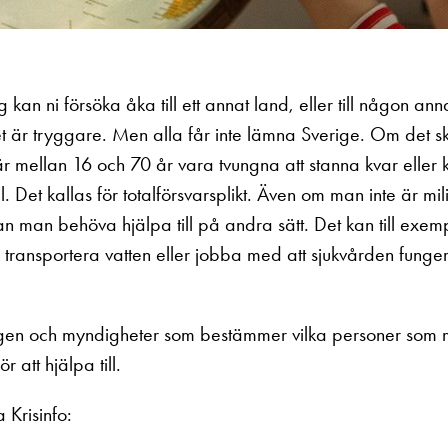
g kan ni försöka åka till ett annat land, eller till någon an
t är tryggare. Men alla får inte lämna Sverige. Om det s
 mellan 16 och 70 år vara tvungna att stanna kvar eller
ill. Det kallas för totalförsvarsplikt. Även om man inte är mil
n man behöva hjälpa till på andra sätt. Det kan till exemp
transportera vatten eller jobba med att sjukvården fung
ngen och myndigheter som bestämmer vilka personer som 
r att hjälpa till.
 Krisinfo: