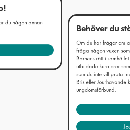
o!
 har du någon annan
Behöver du st
Om du har frågor om all
fråga någon vuxen som 
Barnens rätt i samhälle
utbildade kuratorer so
som du inte vill prata
Bris eller Jourhavande 
ungdomsförbund.
Jo