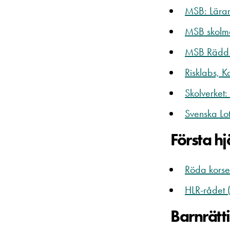
MSB: Lärar
MSB skolmat
MSB Rädd e
Risklabs, K
Skolverket:
Svenska Lot
Första h
Röda korset
HLR-rådet (
Barnrätt