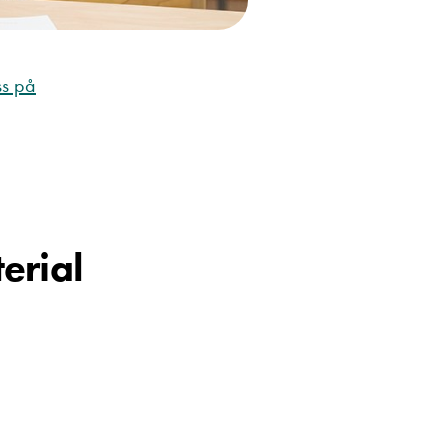
ss på
erial