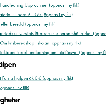
handledning Upp och ner (öppnas i ny flik)
erial till barn 9-13 år (öppnas i ny flik)
ller beredd (öppnas i ny flik)
arlstads universitets lärarresurser om samhällsrisker (öppnas
 Om krisberedskap i skolan (öppnas i ny flik)
takåren: Lärarhandledning om totalförsvar (öppnas i ny fli
jälpen
 Första hjälpen åk 0-6 (öppnas i ny flik)
öppnas i ny flik)
igheter