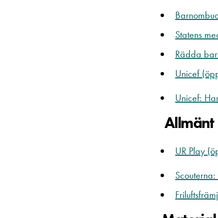
Barnombuds
Statens med
Rädda barne
Unicef (öpp
Unicef: Han
Allmänt
UR Play (öp
Scouterna: 
Friluftsfrä