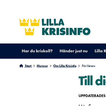
Har du kriskoll?
Händer just nu
Lilla 
Start
Menyer
Om Lilla Krisinfo
För lärare
Till 
UPPDATERADES