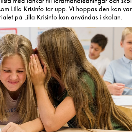
 lista med länkar till lärarhandledningar och skol
 Lilla Krisinfo tar upp. Vi hoppas den kan vara 
rialet på Lilla Krisinfo kan användas i skolan.