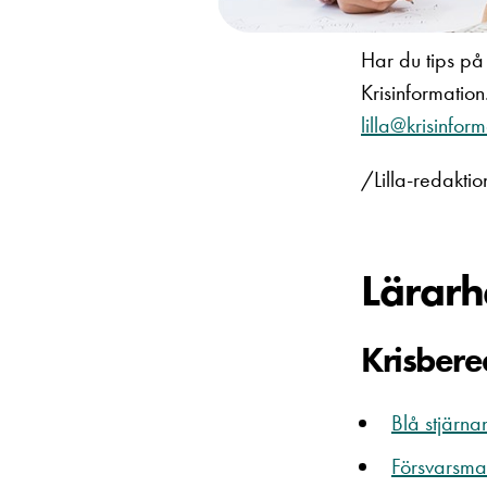
Har du tips på 
Krisinformatio
lilla@krisinfor
/Lilla-redakti
Lärarh
Krisber
Blå stjärnan
Försvarsmak