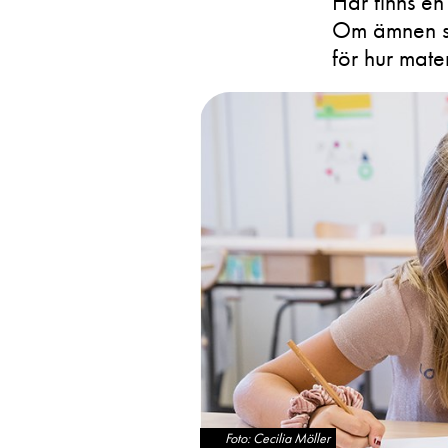
Här finns en
Om ämnen som
för hur mate
Foto: Cecilia Möller