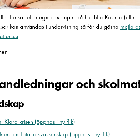
fler länkar eller egna exempel på hur Lilla Krisinfo (eller
n.se) kan användas i undervisning så får du gärna
mejla o
mation.se
onen
andledningar och skolmat
edskap
: Klara krisen (öppnas i ny flik)
ten om Totalförsvaskunskap (öppnas i ny flik)