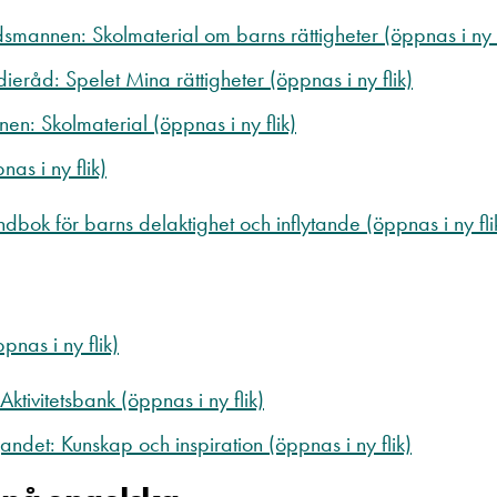
mannen: Skolmaterial om barns rättigheter (öppnas i ny f
ieråd: Spelet Mina rättigheter (öppnas i ny flik)
n: Skolmaterial (öppnas i ny flik)
nas i ny flik)
dbok för barns delaktighet och inflytande (öppnas i ny fli
pnas i ny flik)
Aktivitetsbank (öppnas i ny flik)
mjandet: Kunskap och inspiration (öppnas i ny flik)